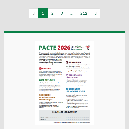
1
2
3
…
212