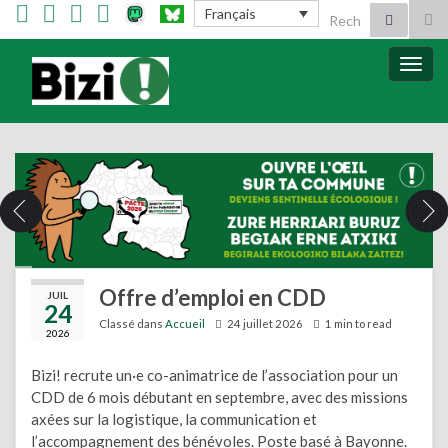
Search for:
Français
Tog
sea
for
Bizimugi
Bascu
la
navig
Offre d’emploi en CDD
JUIL
24
Classé dans
Accueil
24 juillet 2026
1 min to read
2026
Bizi! recrute un·e co-animatrice de l’association pour un
CDD de 6 mois débutant en septembre, avec des missions
axées sur la logistique, la communication et
l’accompagnement des bénévoles. Poste basé à Bayonne.